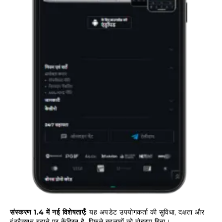
संस्करण 1.4 में नई विशेषताएँ:
यह अपडेट उपयोगकर्ता की सुविधा, दक्षता और
इंटरैक्शन बढ़ाने पर केंद्रित है, पिछले बदलावों को दोहराए बिना।