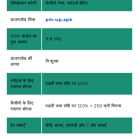
ऐप्लिकेशन श्रेणी
कैसीनो गेम्स, स्पोर्ट्स बेटिंग
डाउनलोड लिंक
pin-up.apk
APK फ़ाइल का
9.8 Mb
पूरा आकार
डाउनलोड की
नि:शुल्क
लागत
स्पोर्ट्स के लिए
पहली जमा राशि पर 125%
स्वागत बोनस
कैसीनो के लिए
पहली जमा राशि पर 120% + 250 फ्री स्पिन्स
स्वागत बोनस
ऐप भाषाएँ
हिंदी, बांग्ला, अंग्रेज़ी और 7 और भाषाएँ