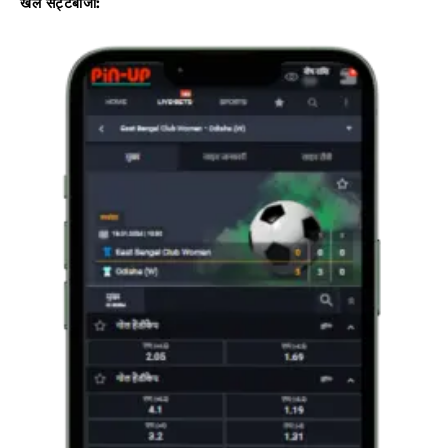
खेल सट्टेबाजी: