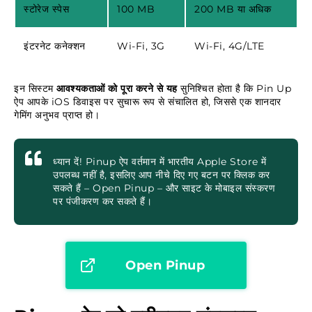
स्टोरेज स्पेस
100 MB
200 MB या अधिक
इंटरनेट कनेक्शन
Wi-Fi, 3G
Wi-Fi, 4G/LTE
इन सिस्टम
आवश्यकताओं को पूरा करने से यह
सुनिश्चित होता है कि Pin Up
ऐप आपके iOS डिवाइस पर सुचारू रूप से संचालित हो, जिससे एक शानदार
गेमिंग अनुभव प्राप्त हो।
ध्यान दें! Pinup ऐप वर्तमान में भारतीय Apple Store में
उपलब्ध नहीं है, इसलिए आप नीचे दिए गए बटन पर क्लिक कर
सकते हैं – Open Pinup – और साइट के मोबाइल संस्करण
पर पंजीकरण कर सकते हैं।
Open Pinup