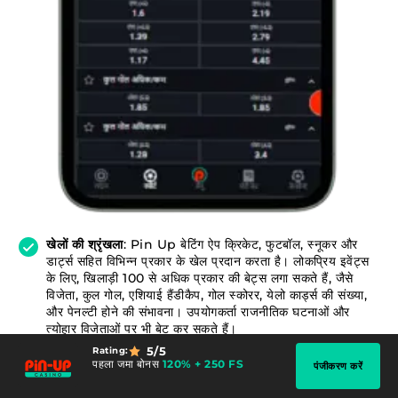
खेलों की श्रृंखला
: Pin Up बेटिंग ऐप क्रिकेट, फुटबॉल, स्नूकर और
डार्ट्स सहित विभिन्न प्रकार के खेल प्रदान करता है। लोकप्रिय इवेंट्स
के लिए, खिलाड़ी 100 से अधिक प्रकार की बेट्स लगा सकते हैं, जैसे
विजेता, कुल गोल, एशियाई हैंडीकैप, गोल स्कोरर, येलो कार्ड्स की संख्या,
और पेनल्टी होने की संभावना। उपयोगकर्ता राजनीतिक घटनाओं और
त्योहार विजेताओं पर भी बेट कर सकते हैं।
5
/5
Rating:
इन-प्ले बेटिंग
: अंतिम मिनट के फुटबॉल गोल या क्रिकेट में अचानक बदलाव
पहला जमा बोनस
120% + 250 FS
पंजीकरण करें
जैसी घटनाओं पर लाइव बेटिंग का अनुभव करें, जिससे उपयोगकर्ता का
जुड़ाव बना रहे। हमारी आधिकारिक वेबसाइट पर कई खेल इवेंट्स के लिए