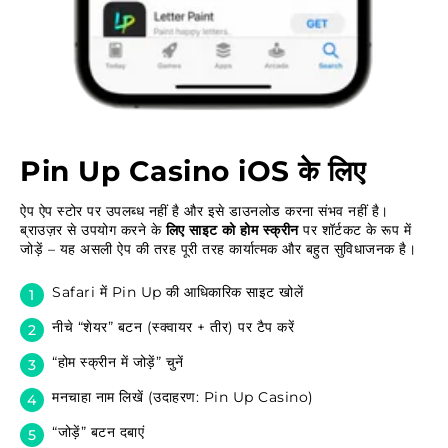
Pin Up Casino iOS के लिए
ऐप ऐप स्टोर पर उपलब्ध नहीं है और इसे डाउनलोड करना संभव नहीं है।
ब्राउज़र से उपयोग करने के
लिए साइट को होम स्क्रीन
पर शॉर्टकट के रूप में
जोड़ें – यह असली ऐप की तरह पूरी तरह कार्यात्मक और बहुत सुविधाजनक है।
Safari में Pin Up की आधिकारिक साइट खोलें
नीचे “शेयर” बटन (स्क्वायर + तीर) पर टैप करें
“होम स्क्रीन में जोड़ें” चुनें
मनचाहा नाम लिखें (उदाहरण: Pin Up Casino)
“जोड़ें” बटन दबाएं