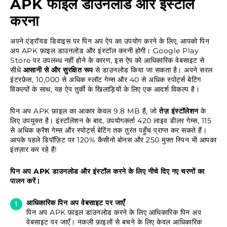
APK फाइल डाउनलोड और इंस्टॉल
करना
अपने एंड्रॉयड डिवाइस पर पिन अप ऐप का उपयोग करने के लिए, आपको पिन
अप APK फ़ाइल डाउनलोड और इंस्टॉल करनी होगी। Google Play
Store पर उपलब्ध नहीं होने के कारण, इस ऐप को आधिकारिक वेबसाइट से
सीधे
आसानी से और सुरक्षित रूप
से डाउनलोड किया जा सकता है। अपने सरल
इंटरफ़ेस, 10,000 से अधिक स्लॉट गेम्स और 40 से अधिक स्पोर्ट्स बेटिंग
विकल्पों के साथ, यह ऐप तुर्की के खिलाड़ियों के लिए एक आदर्श विकल्प है।
पिन अप APK फ़ाइल का आकार केवल 9.8 MB है, जो
तेज़ इंस्टॉलेशन
के
लिए उपयुक्त है। इंस्टॉलेशन के बाद, उपयोगकर्ता 420 लाइव डीलर गेम्स, 115
से अधिक क्रैश गेम्स और स्पोर्ट्स बेटिंग तक तुरंत पहुँच प्राप्त कर सकते हैं।
आपके पहले डिपॉज़िट पर 120% कैसीनो बोनस और 250 मुफ्त स्पिन भी आपका
इंतज़ार कर रहे हैं!
पिन अप APK डाउनलोड और इंस्टॉल करने के लिए नीचे दिए गए चरणों का
पालन करें।
आधिकारिक पिन अप वेबसाइट पर जाएँ
पिन अप APK फ़ाइल डाउनलोड करने के लिए आधिकारिक पिन अप
वेबसाइट पर जाएँ। नकली फ़ाइलों से बचने के लिए केवल आधिकारिक