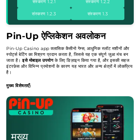
संस्करण 1.2.1
संस्करण 1.2.2
संस्करण 1.2.3
संस्करण 1.3
Pin-Up ऐप्लिकेशन अवलोकन
Pin-Up Casino app क्लासिक कैसीनो गेम्स, आधुनिक स्लॉट मशीनों और
स्पोर्ट्स बेटिंग का मिश्रण प्रदान करता है, जिससे यह एक संपूर्ण जुआ मंच बन
जाता है।
इसे मोबाइल उपयोग
के लिए डिज़ाइन किया गया है, और इसकी सहज
इंटरफ़ेस और विभिन्न प्रमोशनों के कारण यह भारत और अन्य क्षेत्रों में लोकप्रिय
है।
मुख्य विशेषताएँ: