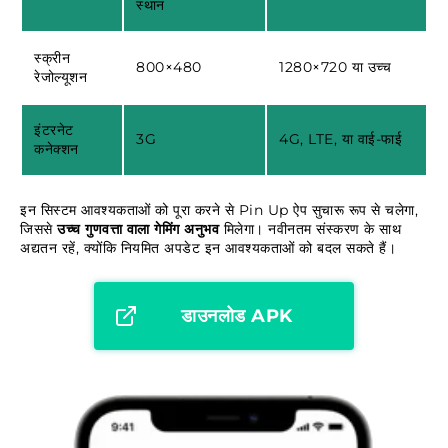
स्थान
स्क्रीन
800×480
1280×720 या उच्च
रेजोल्यूशन
इंटरनेट
3G
4G, LTE, या वाई-फाई
कनेक्शन
इन सिस्टम आवश्यकताओं को पूरा करने से Pin Up ऐप सुचारू रूप से चलेगा,
जिससे
उच्च गुणवत्ता वाला गेमिंग अनुभव
मिलेगा। नवीनतम संस्करण के साथ
अद्यतन रहें, क्योंकि नियमित अपडेट इन आवश्यकताओं को बदल सकते हैं।
डाउनलोड APK