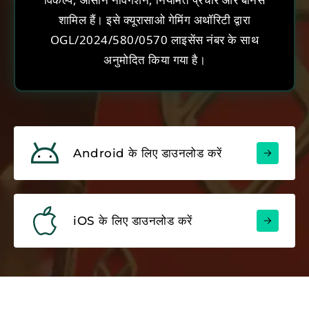
शामिल हैं। इसे क्यूरासाओ गेमिंग अथॉरिटी द्वारा
OGL/2024/580/0570 लाइसेंस नंबर के साथ
अनुमोदित किया गया है।
Android के लिए डाउनलोड करें
iOS के लिए डाउनलोड करें