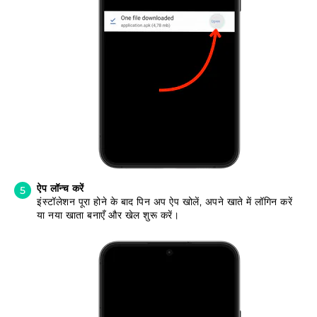
ऐप लॉन्च करें
इंस्टॉलेशन पूरा होने के बाद पिन अप ऐप खोलें, अपने खाते में लॉगिन करें
या नया खाता बनाएँ और खेल शुरू करें।