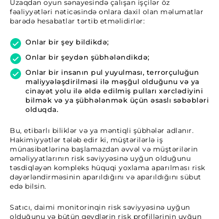
Uzaqdan oyun sənayesində çalışan işçilər öz
fəaliyyətləri nəticəsində onlara daxil olan məlumatlar
barədə hesabatlar tərtib etməlidirlər:
Onlar bir şey bildikdə;
Onlar bir şeydən şübhələndikdə;
Onlar bir insanın pul yuyulması, terrorçuluğun
maliyyələşdirilməsi ilə məşğul olduğunu və ya
cinayət yolu ilə əldə edilmiş pulları xərclədiyini
bilmək və ya şübhələnmək üçün əsaslı səbəbləri
olduqda.
Bu, etibarlı biliklər və ya məntiqli şübhələr adlanır.
Hakimiyyətlər tələb edir ki, müştərilərlə iş
münasibətlərinə başlamazdan əvvəl və müştərilərin
əməliyyatlarının risk səviyyəsinə uyğun olduğunu
təsdiqləyən kompleks hüquqi yoxlama aparılması risk
dəyərləndirməsinin aparıldığını və aparıldığını sübut
edə bilsin.
Satıcı, daimi monitorinqin risk səviyyəsinə uyğun
olduğunu və bütün qeydlərin risk profillərinin uyğun