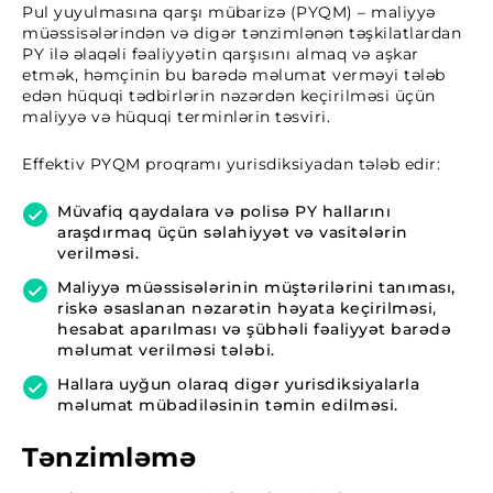
Pul yuyulmasına qarşı mübarizə (PYQM) – maliyyə
müəssisələrindən və digər tənzimlənən təşkilatlardan
PY ilə əlaqəli fəaliyyətin qarşısını almaq və aşkar
etmək, həmçinin bu barədə məlumat verməyi tələb
edən hüquqi tədbirlərin nəzərdən keçirilməsi üçün
maliyyə və hüquqi terminlərin təsviri.
Effektiv PYQM proqramı yurisdiksiyadan tələb edir:
Müvafiq qaydalara və polisə PY hallarını
araşdırmaq üçün səlahiyyət və vasitələrin
verilməsi.
Maliyyə müəssisələrinin müştərilərini tanıması,
riskə əsaslanan nəzarətin həyata keçirilməsi,
hesabat aparılması və şübhəli fəaliyyət barədə
məlumat verilməsi tələbi.
Hallara uyğun olaraq digər yurisdiksiyalarla
məlumat mübadiləsinin təmin edilməsi.
Tənzimləmə