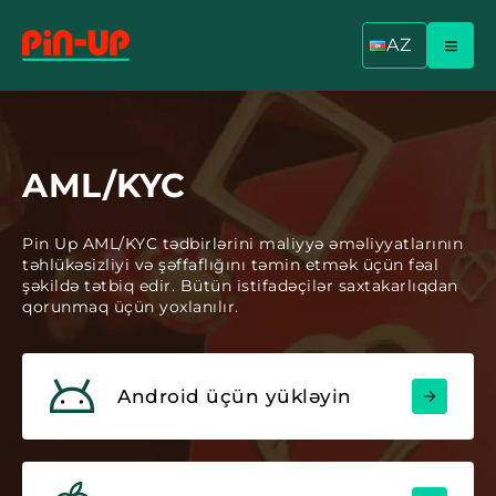
AZ
AML/KYC
Pin Up AML/KYC tədbirlərini maliyyə əməliyyatlarının
təhlükəsizliyi və şəffaflığını təmin etmək üçün fəal
şəkildə tətbiq edir. Bütün istifadəçilər saxtakarlıqdan
qorunmaq üçün yoxlanılır.
Android üçün yükləyin