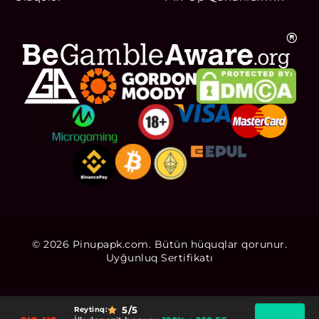
© 2026 Pinupapk.com. Bütün hüquqlar qorunur.
Uyğunluq Sertifikatı
5
/5
Reytinq: