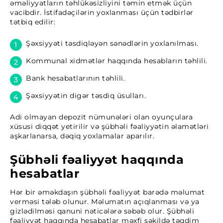
əməliyyatların təhlükəsizliyini təmin etmək üçün
vacibdir. İstifadəçilərin yoxlanması üçün tədbirlər
tətbiq edilir:
Şəxsiyyəti təsdiqləyən sənədlərin yoxlanılması.
Kommunal xidmətlər haqqında hesabların təhlili.
Bank hesabatlarının təhlili.
Şəxsiyyətin digər təsdiq üsulları.
Adi olmayan depozit nümunələri olan oyunçulara
xüsusi diqqət yetirilir və şübhəli fəaliyyətin əlamətləri
aşkarlanarsa, dəqiq yoxlamalar aparılır.
Şübhəli fəaliyyət haqqında
hesabatlar
Hər bir əməkdaşın şübhəli fəaliyyət barədə məlumat
verməsi tələb olunur. Məlumatın açıqlanması və ya
gizlədilməsi qanuni nəticələrə səbəb olur. Şübhəli
fəaliyyət haqqında hesabatlar məxfi şəkildə təqdim