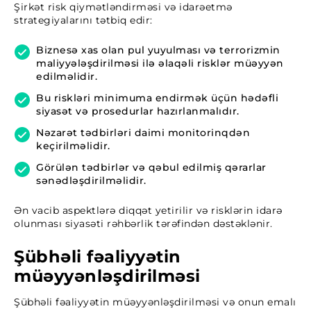
Şirkət risk qiymətləndirməsi və idarəetmə
strategiyalarını tətbiq edir:
Biznesə xas olan pul yuyulması və terrorizmin
maliyyələşdirilməsi ilə əlaqəli risklər müəyyən
edilməlidir.
Bu riskləri minimuma endirmək üçün hədəfli
siyasət və prosedurlar hazırlanmalıdır.
Nəzarət tədbirləri daimi monitorinqdən
keçirilməlidir.
Görülən tədbirlər və qəbul edilmiş qərarlar
sənədləşdirilməlidir.
Ən vacib aspektlərə diqqət yetirilir və risklərin idarə
olunması siyasəti rəhbərlik tərəfindən dəstəklənir.
Şübhəli fəaliyyətin
müəyyənləşdirilməsi
Şübhəli fəaliyyətin müəyyənləşdirilməsi və onun emalı