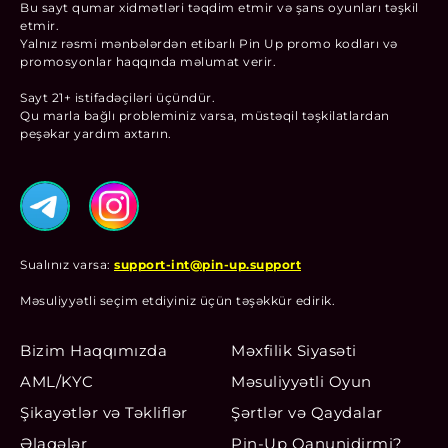
Bu sayt qumar xidmətləri təqdim etmir və şans oyunları təşkil
etmir.
Yalnız rəsmi mənbələrdən etibarlı Pin Up promo kodları və
promosyonlar haqqında məlumat verir.
Sayt 21+ istifadəçiləri üçündür.
Qu marla bağlı probleminiz varsa, müstəqil təşkilatlardan
peşəkar yardım axtarın.
Sualınız varsa:
support-int@pin-up.support
Məsuliyyətli seçim etdiyiniz üçün təşəkkür edirik.
Bizim Haqqımızda
Məxfilik Siyasəti
AML/KYC
Məsuliyyətli Oyun
Şikayətlər və Təkliflər
Şərtlər və Qaydalar
Əlaqələr
Pin-Up Qanunidirmi?