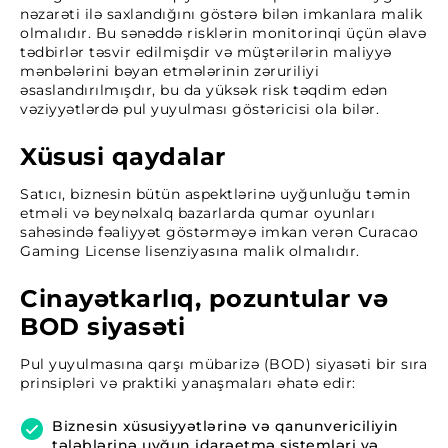
nəzarəti ilə saxlandığını göstərə bilən imkanlara malik
olmalıdır. Bu sənəddə risklərin monitorinqi üçün əlavə
tədbirlər təsvir edilmişdir və müştərilərin maliyyə
mənbələrini bəyan etmələrinin zəruriliyi
əsaslandırılmışdır, bu da yüksək risk təqdim edən
vəziyyətlərdə pul yuyulması göstəricisi ola bilər.
Xüsusi qaydalar
Satıcı, biznesin bütün aspektlərinə uyğunluğu təmin
etməli və beynəlxalq bazarlarda qumar oyunları
sahəsində fəaliyyət göstərməyə imkan verən Curacao
Gaming License lisenziyasına malik olmalıdır.
Cinayətkarlıq, pozuntular və
BOD siyasəti
Pul yuyulmasına qarşı mübarizə (BOD) siyasəti bir sıra
prinsipləri və praktiki yanaşmaları əhatə edir:
Biznesin xüsusiyyətlərinə və qanunvericiliyin
tələblərinə uyğun idarəetmə sistemləri və