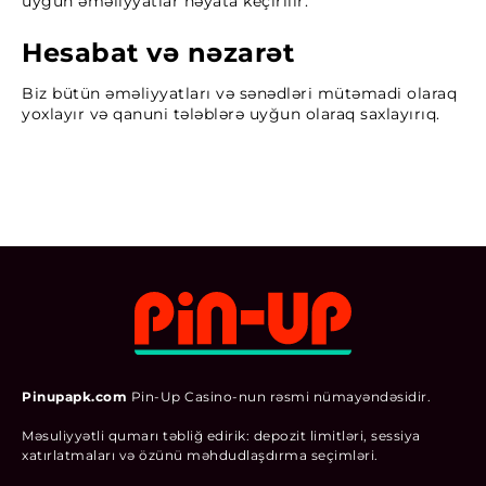
uyğun əməliyyatlar həyata keçirilir.
Hesabat və nəzarət
Biz bütün əməliyyatları və sənədləri mütəmadi olaraq
yoxlayır və qanuni tələblərə uyğun olaraq saxlayırıq.
Pinupapk.com
Pin-Up Casino-nun rəsmi nümayəndəsidir.
Məsuliyyətli qumarı təbliğ edirik: depozit limitləri, sessiya
xatırlatmaları və özünü məhdudlaşdırma seçimləri.