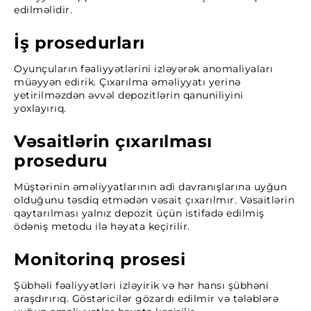
edilməlidir.
İş prosedurları
Oyunçuların fəaliyyətlərini izləyərək anomaliyaları
müəyyən edirik. Çıxarılma əməliyyatı yerinə
yetirilməzdən əvvəl depozitlərin qanuniliyini
yoxlayırıq.
Vəsaitlərin çıxarılması
proseduru
Müştərinin əməliyyatlarının adi davranışlarına uyğun
olduğunu təsdiq etmədən vəsait çıxarılmır. Vəsaitlərin
qaytarılması yalnız depozit üçün istifadə edilmiş
ödəniş metodu ilə həyata keçirilir.
Monitorinq prosesi
Şübhəli fəaliyyətləri izləyirik və hər hansı şübhəni
araşdırırıq. Göstəricilər gözardı edilmir və tələblərə