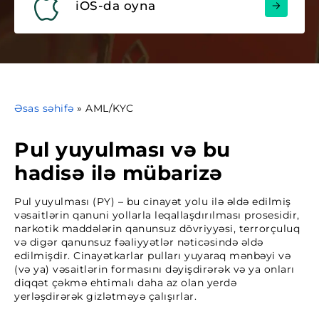
iOS-da oyna
Əsas səhifə
»
AML/KYC
Pul yuyulması və bu
hadisə ilə mübarizə
Pul yuyulması (PY) – bu cinayət yolu ilə əldə edilmiş
vəsaitlərin qanuni yollarla leqallaşdırılması prosesidir,
narkotik maddələrin qanunsuz dövriyyəsi, terrorçuluq
və digər qanunsuz fəaliyyətlər nəticəsində əldə
edilmişdir. Cinayətkarlar pulları yuyaraq mənbəyi və
(və ya) vəsaitlərin formasını dəyişdirərək və ya onları
diqqət çəkmə ehtimalı daha az olan yerdə
yerləşdirərək gizlətməyə çalışırlar.