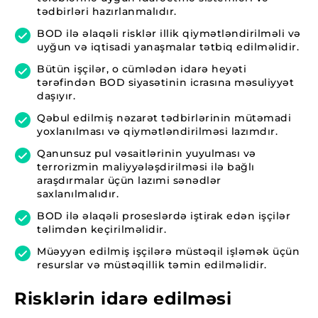
tədbirləri hazırlanmalıdır.
BOD ilə əlaqəli risklər illik qiymətləndirilməli və
uyğun və iqtisadi yanaşmalar tətbiq edilməlidir.
Bütün işçilər, o cümlədən idarə heyəti
tərəfindən BOD siyasətinin icrasına məsuliyyət
daşıyır.
Qəbul edilmiş nəzarət tədbirlərinin mütəmadi
yoxlanılması və qiymətləndirilməsi lazımdır.
Qanunsuz pul vəsaitlərinin yuyulması və
terrorizmin maliyyələşdirilməsi ilə bağlı
araşdırmalar üçün lazımi sənədlər
saxlanılmalıdır.
BOD ilə əlaqəli proseslərdə iştirak edən işçilər
təlimdən keçirilməlidir.
Müəyyən edilmiş işçilərə müstəqil işləmək üçün
resurslar və müstəqillik təmin edilməlidir.
Risklərin idarə edilməsi